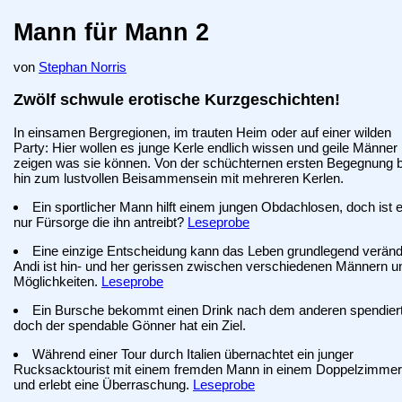
Mann für Mann 2
von
Stephan Norris
Zwölf schwule erotische Kurzgeschichten!
In einsamen Bergregionen, im trauten Heim oder auf einer wilden
Party: Hier wollen es junge Kerle endlich wissen und geile Männer
zeigen was sie können. Von der schüchternen ersten Begegnung b
hin zum lustvollen Beisammensein mit mehreren Kerlen.
Ein sportlicher Mann hilft einem jungen Obdachlosen, doch ist 
nur Fürsorge die ihn antreibt?
Leseprobe
Eine einzige Entscheidung kann das Leben grundlegend veränd
Andi ist hin- und her gerissen zwischen verschiedenen Männern u
Möglichkeiten.
Leseprobe
Ein Bursche bekommt einen Drink nach dem anderen spendiert
doch der spendable Gönner hat ein Ziel.
Während einer Tour durch Italien übernachtet ein junger
Rucksacktourist mit einem fremden Mann in einem Doppelzimme
und erlebt eine Überraschung.
Leseprobe