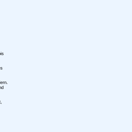
is
es
ern.
nd
,
r